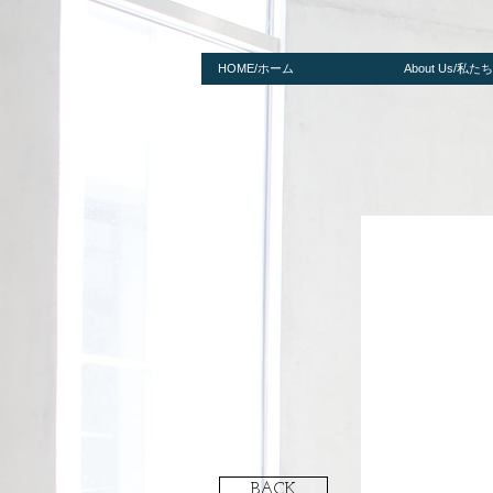
HOME/ホーム
About Us/私
BACK